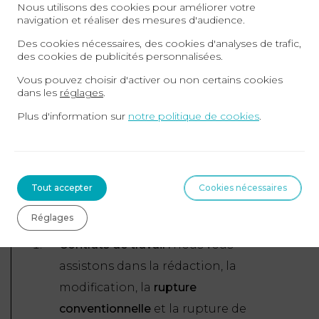
Nous utilisons des cookies pour améliorer votre
navigation et réaliser des mesures d'audience.
Des cookies nécessaires, des cookies d'analyses de trafic,
des cookies de publicités personnalisées.
Vous pouvez choisir d'activer ou non certains cookies
dans les
réglages
.
Plus d'information sur
notre politique de cookies
.
AGN Avocats Saint-Nazaire intervient dans de
nombreux domaines du droit du travail pour
Tout accepter
Cookies nécessaires
répondre aux besoins spécifiques des entreprises
et des salariés :
Réglages
Contrats de travail :
nous vous
assistons dans la rédaction, la
modification, la
rupture
conventionnelle
et la rupture de