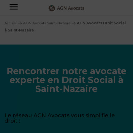
AGN
Avocats
Accueil
⟶
AGN Avocats Saint-Nazaire
⟶
AGN Avocats Droit Social
-
à Saint-Nazaire
Particuliers
Entreprises
NOS
Rencontrer notre avocate
DOMAINES
DE
Plus
experte en Droit Social à
COMPÉTENCE
d’offres
NOS
Saint-Nazaire
DOMAINES
AFFAIRES
DE
FAMILIALES
COMPÉTENCE
À
AGN
CRÉATION
propos
FISCALITÉ
Le réseau AGN Avocats vous simplifie le
LEGAL
D’ENTREPRISES
droit :
PARTNERS
Blog
DROIT
DUBAÏ
CONTRATS &