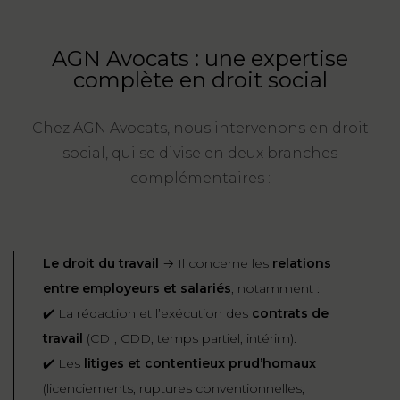
FONCTION
PUBLIQUE
AGN Avocats : une expertise
complète en droit social
PRÉJUDICE
CORPOREL
Chez AGN Avocats, nous intervenons en droit
DROIT
social, qui se divise en deux branches
DES
complémentaires :
ÉTRANGERS
ET
DE
Le droit du travail
→ Il concerne les
relations
L’IMMIGRATION
entre employeurs et salariés
, notamment :
DROIT
✔️ La rédaction et l’exécution des
contrats de
DE
travail
(CDI, CDD, temps partiel, intérim).
L’URBANISME
✔️ Les
litiges et contentieux prud’homaux
(licenciements, ruptures conventionnelles,