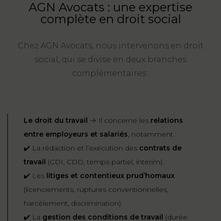
AGN Avocats : une expertise
FONCTION
complète en droit social
PUBLIQUE
Chez AGN Avocats, nous intervenons en droit
PRÉJUDICE
social, qui se divise en deux branches
CORPOREL
complémentaires :
DROIT
DES
ÉTRANGERS
Le droit du travail
→ Il concerne les
relations
ET
entre employeurs et salariés
, notamment :
DE
✔️ La rédaction et l’exécution des
contrats de
L’IMMIGRATION
travail
(CDI, CDD, temps partiel, intérim).
DROIT
✔️ Les
litiges et contentieux prud’homaux
DE
(licenciements, ruptures conventionnelles,
L’URBANISME
harcèlement, discrimination).
✔️ La
gestion des conditions de travail
(durée