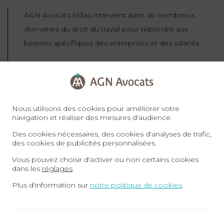
AGN Avocats Millau intervient dans de nombreux
domaines du droit du travail pour répondre aux
besoins spécifiques des entreprises et des salariés
:
Contrats de travail :
nous vous
assistons dans la rédaction, la
Nous utilisons des cookies pour améliorer votre
modification, la
rupture
navigation et réaliser des mesures d'audience.
conventionnelle
et la rupture de
Des cookies nécessaires, des cookies d'analyses de trafic,
contrats de travail, en veillant au
des cookies de publicités personnalisées.
respect des obligations légales et à la
Vous pouvez choisir d'activer ou non certains cookies
dans les
réglages
.
protection de vos intérêts.
Licenciements :
qu’il s’agisse d’un
Plus d'information sur
notre politique de cookies
.
licenciement pour motif personnel,
économique, disciplinaire ou d’une