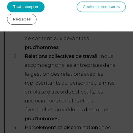
rupture conventionnelle
, nos avocats
Tout accepter
Cookies nécessaires
vous conseillent et vous assistent
Réglages
pour assurer le bon déroulement de
la procédure et minimiser les risques
de contentieux devant les
prud’hommes
.
Relations collectives de travail :
nous
accompagnons les entreprises dans
la gestion des relations avec les
représentants du personnel, la mise
en place d’accords collectifs, les
négociations sociales et les
éventuelles procédures devant les
prud’hommes
.
Harcèlement et discrimination :
nos