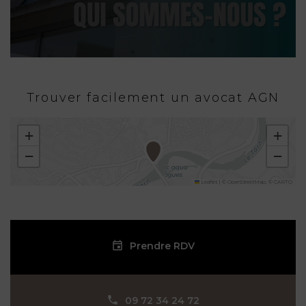
Trouver facilement un avocat AGN
+
+
−
−
Leaflet
|
©
OpenStreetMap
, ©
CARTO
Prendre RDV
09 72 34 24 72