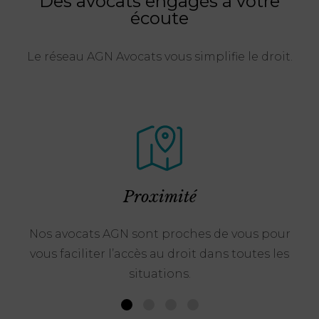
Des avocats engagés à votre
écoute
Le réseau AGN Avocats vous simplifie le droit.
Proximité
Nos avocats AGN sont proches de vous pour
vous faciliter l’accès au droit dans toutes les
situations.
1
2
3
4