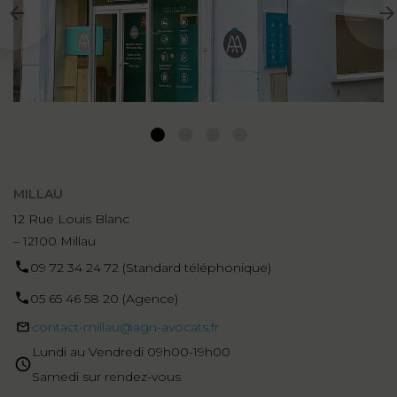
1
2
3
4
MILLAU
12 Rue Louis Blanc
– 12100 Millau
09 72 34 24 72 (Standard téléphonique)
05 65 46 58 20 (Agence)
contact-millau@agn-avocats.fr
Lundi au Vendredi 09h00-19h00
Samedi sur rendez-vous