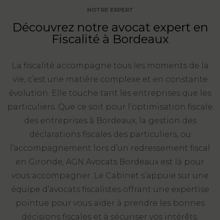
NOTRE EXPERT
FONCTION
Découvrez notre avocat expert en
PUBLIQUE
Fiscalité à Bordeaux
PRÉJUDICE
CORPOREL
La fiscalité accompagne tous les moments de la
vie, c’est une matière complexe et en constante
DROIT
évolution. Elle touche tant les entreprises que les
DES
particuliers. Que ce soit pour l’optimisation fiscale
ÉTRANGERS
des entreprises à Bordeaux, la gestion des
ET
déclarations fiscales des particuliers, ou
DE
l’accompagnement lors d’un redressement fiscal
L’IMMIGRATION
en Gironde, AGN Avocats Bordeaux est là pour
DROIT
vous accompagner. Le Cabinet s’appuie sur une
DE
équipe d’avocats fiscalistes offrant une expertise
L’URBANISME
pointue pour vous aider à prendre les bonnes
décisions fiscales et à sécuriser vos intérêts.