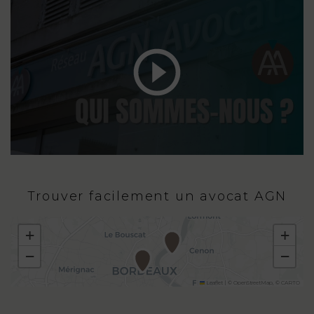
Trouver facilement un avocat AGN
+
+
−
−
Leaflet
|
©
OpenStreetMap
, ©
CARTO