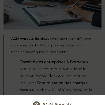
AGN Avocats Bordeaux
intervient dans différents
domaines du droit fiscal pour répondre aux
besoins spécifiques de nos clients :
Fiscalité des entreprises à Bordeaux
:
Nous vous accompagnons dans la
gestion fiscale de votre entreprise,
incluant l’
optimisation des charges
fiscales
, le choix du régime fiscal, et la
gestion des impôts locaux. Nous
intervenons aussi dans les