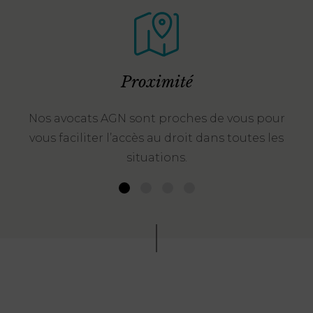
Proximité
Nos avocats AGN sont proches de vous pour
vous faciliter l’accès au droit dans toutes les
situations.
1
2
3
4