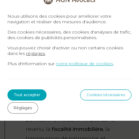
transactions d’entreprises à Bordeaux
,
Nous utilisons des cookies pour améliorer votre
la
cession et l’acquisition de sociétés
,
navigation et réaliser des mesures d'audience.
ainsi que la
restructuration des
Des cookies nécessaires, des cookies d'analyses de trafic,
groupes de sociétés
. Nous optimisons
des cookies de publicités personnalisées.
l’activité des professions libérales et
Vous pouvez choisir d'activer ou non certains cookies
dans les
réglages
.
mettons en place des solutions
Plus d'information sur
notre politique de cookies
.
comme les holdings et le
pacte
Dutreil
pour la transmission d’activités
en Nouvelle-Aquitaine.
Fiscalité des particuliers en Gironde
:
Tout accepter
Cookies nécessaires
Nous offrons des
conseils en
Réglages
optimisation fiscale
pour les
particuliers, incluant l’impôt sur le
revenu, la
fiscalité immobilière
, la
transmission de patrimoine, et