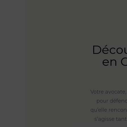
Décou
en 
Votre avocate
pour défendr
qu’elle rencon
s’agisse tan