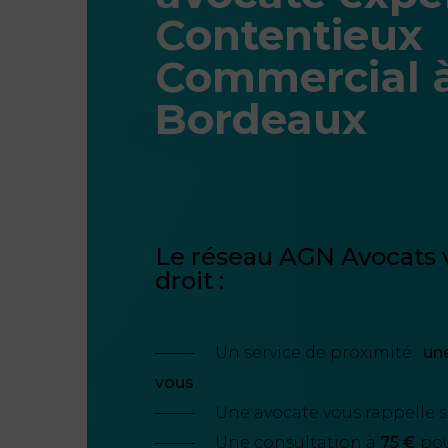
Contentieux
Commercial 
Bordeaux
Le réseau AGN Avocats v
droit :
Un service de proximité :
un
vous
Une avocate vous rappelle 
Une consultation à
75 €
pour