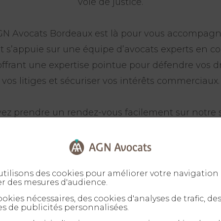
voie de justice.
N Avocats Bordeaux est là pour vous accompagn
t s’appuie sur une équipe d’avocats experts en c
ffrant une expertise pointue pour défendre vos dr
vos litiges et sécuriser vos intérêts commerciaux.
ez prendre un rendez-vous facilement sur notre s
ous vous répondons immédiatement, et le premie
est facturé 120 euros.
tilisons des cookies pour améliorer votre navigation 
er des mesures d'audience.
okies nécessaires, des cookies d'analyses de trafic, de
s de publicités personnalisées.