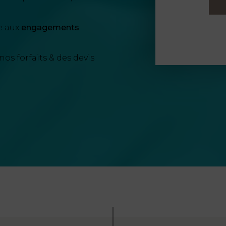
e aux
engagements
nos forfaits & des devis