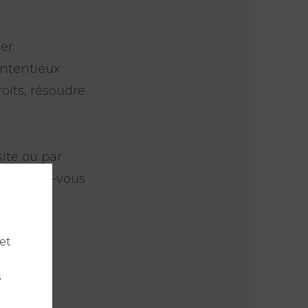
er.
ontentieux
oits, résoudre
ite ou par
r rendez-vous
et
s