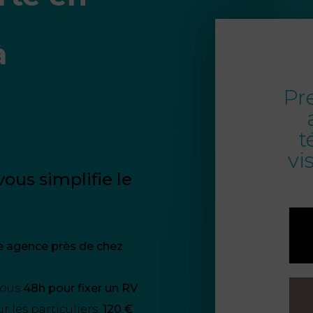
à
Pr
t
vi
ous simplifie le
e agence près de chez
sous
48h pour fixer un RV
 les particuliers,
120 €