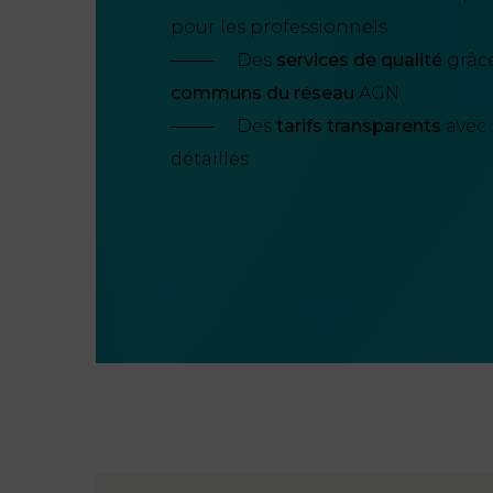
pour les professionnels
Des
services de qualité
grâc
communs du réseau
AGN
Des
tarifs transparents
avec 
détaillés