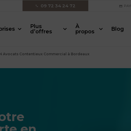
09 72 34 24 72
PAY
Plus
À
prises
Blog
d’offres
propos
 Avocats Contentieux Commercial à Bordeaux
otre
rte en