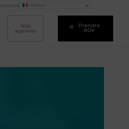
FRANÇAIS
ER EN LIGNE
Prendre
Nos
RDV
agences