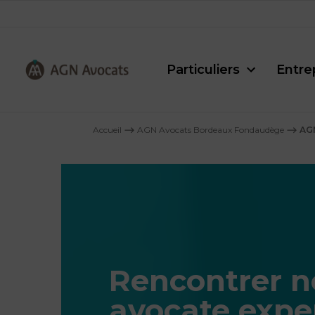
Particuliers
Entre
AGN
Avocats
Accueil
⟶
AGN Avocats Bordeaux Fondaudège
⟶
AGN
-
Rencontrer n
avocate expe