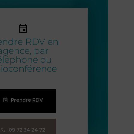
endre RDV en
agence, par
éléphone ou
sioconférence
Prendre RDV
09 72 34 24 72