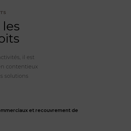
ITS
 les
oits
ivités, il est
 en contentieux
s solutions
 commerciaux et recouvrement de