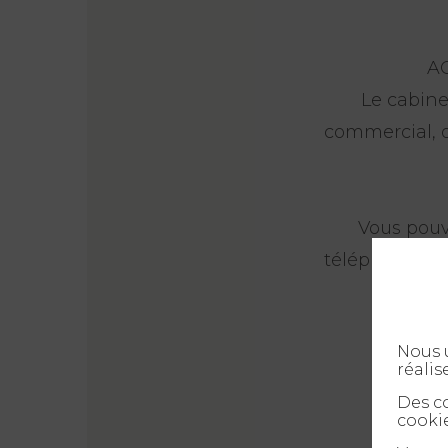
AG
Le cabine
commercial, o
Vous pouv
téléphone. N
Nous u
réalis
Des co
cookie