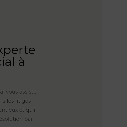
xperte
al à
l vous assiste
s les litiges
ntieux et qu’il
ésolution par