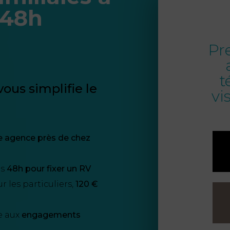
 48h
Pr
t
ous simplifie le
vi
e agence près de chez
us
48h pour fixer un RV
 les particuliers,
120 €
e aux
engagements