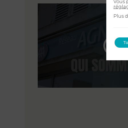
Vous p
régla
Plus 
To