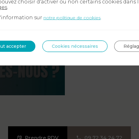
ouvez choisir d'activer ou non certains cookies dans 
ges
.
+
d'information sur
.
notre politique de cookies
−
ut accepter
Cookies nécessaires
Régla
Prendre RDV
09 72 34 24 72