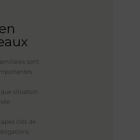
 en
deaux
amiliales sont
importantes.
aque situation
sée.
tapes clés de
obligations