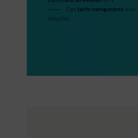
communs du Réseau
AGN
Des
tarifs transparents
avec 
détaillés