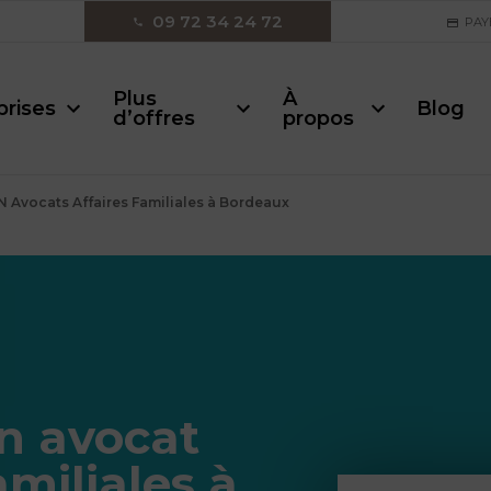
09 72 34 24 72
PAY
Plus
À
prises
Blog
d’offres
propos
 Avocats Affaires Familiales à Bordeaux
n avocat
amiliales à