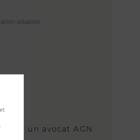
tation adaptée
et
s
lement un avocat AGN