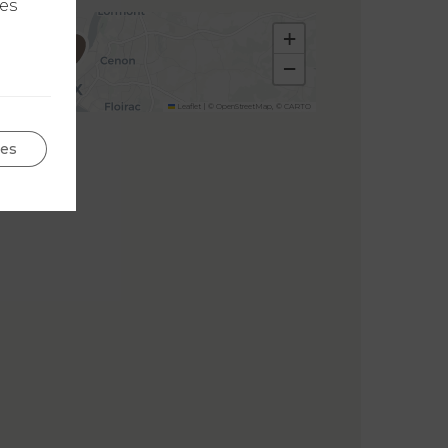
les
+
−
Leaflet
|
©
OpenStreetMap
, ©
CARTO
ges