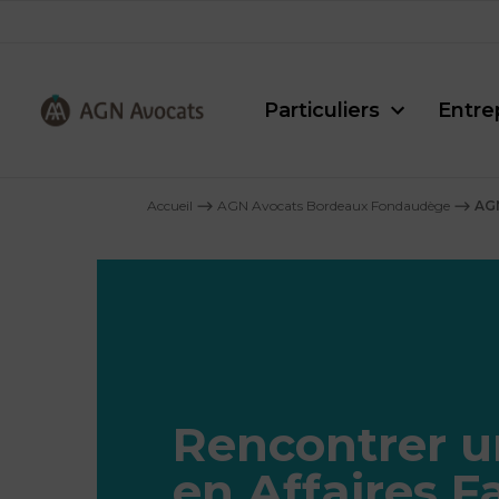
Particuliers
Entre
AGN
Avocats
Accueil
⟶
AGN Avocats Bordeaux Fondaudège
⟶
AGN
-
Rencontrer u
en Affaires F