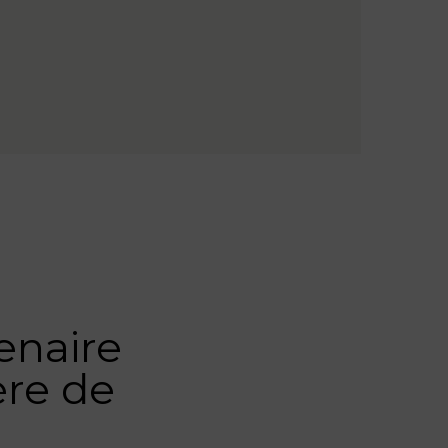
enaire
ère de