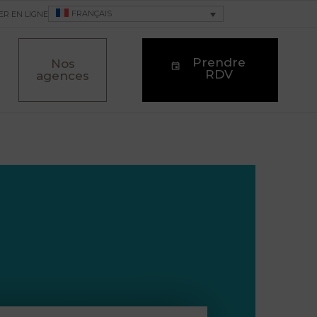
FRANÇAIS
ER EN LIGNE
Prendre
Nos
RDV
agences