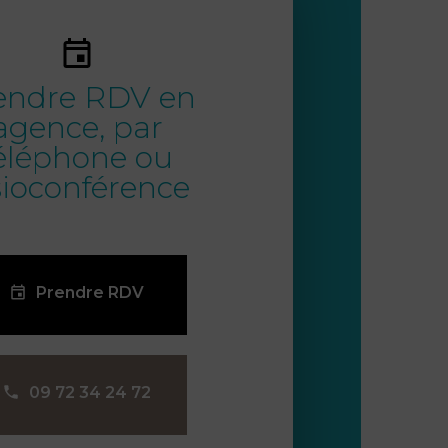
endre RDV en
agence, par
éléphone ou
sioconférence
Prendre RDV
09 72 34 24 72