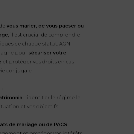
 de
vous marier, de vous pacser ou
nage
, il est crucial de comprendre
idiques de chaque statut. AGN
pagne pour
sécuriser votre
e
et protéger vos droits en cas
vie conjugale.
 :
trimonial
: identifier le régime le
ituation et vos objectifs
rats de mariage ou de PACS
:
agement et protéger vos intérêts.