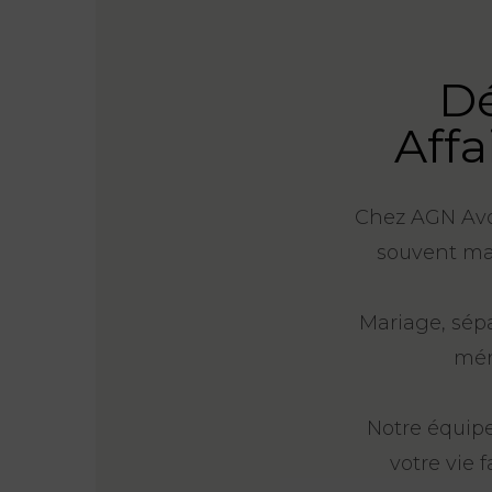
Dé
Affa
Chez AGN Avoc
souvent mar
Mariage, sépa
mér
Notre équipe
votre vie 