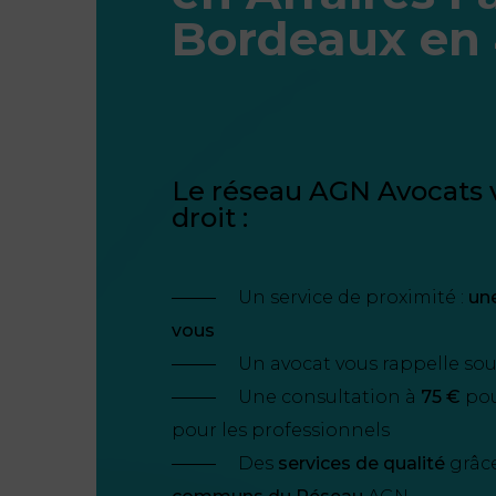
Bordeaux en
Le réseau AGN Avocats v
droit :
Un service de proximité :
un
vous
Un avocat vous rappelle so
Une consultation à
75 €
pour
pour les professionnels
Des
services de qualité
grâc