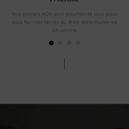
Nos avocats AGN sont proches de vous pour
vous faciliter l’accès au droit dans toutes les
situations.
1
2
3
4