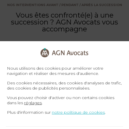
NOS INTERVENTIONS AVANT / PENDANT / APRÈS LA SUCCESSION
Vous êtes confronté(e) à une
succession ? AGN Avocats vous
accompagne
Notre avocate intervient pour vous accompagner
avant, pendant et après une succession, en vous
apportant des conseils sur-mesure et une
Nous utilisons des cookies pour améliorer votre
assistance juridique efficace.
navigation et réaliser des mesures d'audience.
Des cookies nécessaires, des cookies d'analyses de trafic,
des cookies de publicités personnalisées.
Vous pouvez choisir d'activer ou non certains cookies
dans les
réglages
.
Plus d'information sur
notre politique de cookies
.