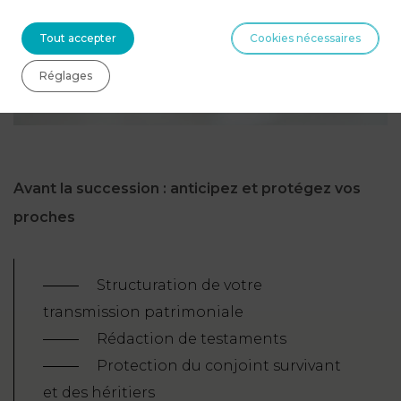
Tout accepter
Cookies nécessaires
Réglages
Avant la succession : anticipez et protégez vos
proches
Structuration de votre
transmission patrimoniale
Rédaction de testaments
Protection du conjoint survivant
et des héritiers