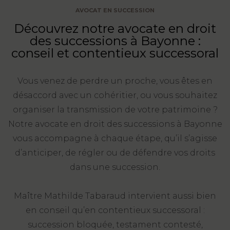
AVOCAT EN SUCCESSION
FONCTION
Découvrez notre avocate en droit
PUBLIQUE
des successions à Bayonne :
conseil et contentieux successoral
PRÉJUDICE
CORPOREL
Vous venez de perdre un proche, vous êtes en
DROIT
désaccord avec un cohéritier, ou vous souhaitez
DES
organiser la transmission de votre patrimoine ?
ÉTRANGERS
Notre avocate en droit des successions à Bayonne
ET
vous accompagne à chaque étape, qu’il s’agisse
DE
d’anticiper, de régler ou de défendre vos droits
L’IMMIGRATION
dans une succession.
DROIT
DE
Maître Mathilde Tabaraud intervient aussi bien
L’URBANISME
en conseil qu’en contentieux successoral :
succession bloquée, testament contesté,