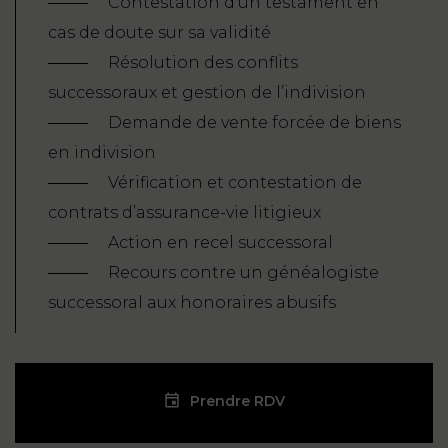
Contestation d’un testament en
cas de doute sur sa validité
Résolution des conflits
successoraux et gestion de l’indivision
Demande de vente forcée de biens
en indivision
Vérification et contestation de
contrats d’assurance-vie litigieux
Action en recel successoral
Recours contre un généalogiste
successoral aux honoraires abusifs
Prendre RDV