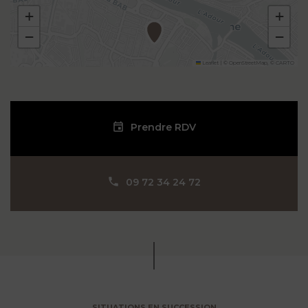
+
+
−
−
Leaflet
|
©
OpenStreetMap
, ©
CARTO
Prendre RDV
09 72 34 24 72
SITUATIONS EN SUCCESSION