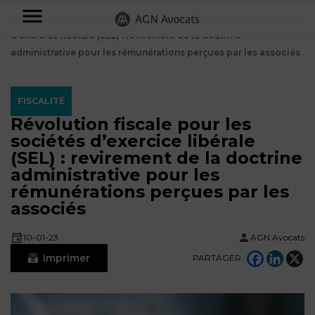
AGN
Accueil
⟶
Blog
⟶
Fiscalité
⟶
Révolution fiscale pour les sociétés
d’exercice libérale (SEL) : revirement de la doctrine
Avocats
administrative pour les rémunérations perçues par les associés
-
Particuliers
FISCALITÉ
Révolution fiscale pour les
Entreprises
sociétés d’exercice libérale
NOS
(SEL) : revirement de la doctrine
DOMAINES
administrative pour les
DE
Plus
rémunérations perçues par les
COMPÉTENCE
d’offres
NOS
associés
DOMAINES
AFFAIRES
DE
FAMILIALES
COMPÉTENCE
10-01-23
AGN Avocats
À
AGN
Imprimer
PARTAGER :
CRÉATION
propos
FISCALITÉ
LEGAL
D’ENTREPRISES
PARTNERS
Blog
DROIT
DUBAÏ
CONTRATS &