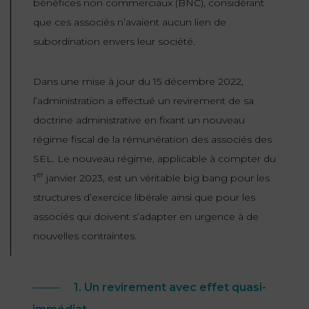
bénéfices non commerciaux (BNC), considérant
que ces associés n’avaient aucun lien de
FONCTION
PUBLIQUE
subordination envers leur société.
PRÉJUDICE
Dans une mise à jour du 15 décembre 2022,
CORPOREL
l’administration a effectué un revirement de sa
DROIT
doctrine administrative en fixant un nouveau
DES
régime fiscal de la rémunération des associés des
ÉTRANGERS
SEL. Le nouveau régime, applicable à compter du
ET
er
1
janvier 2023, est un véritable big bang pour les
DE
structures d’exercice libérale ainsi que pour les
L’IMMIGRATION
associés qui doivent s’adapter en urgence à de
nouvelles contraintes.
DROIT
DE
L’URBANISME
1. Un revirement avec effet quasi-