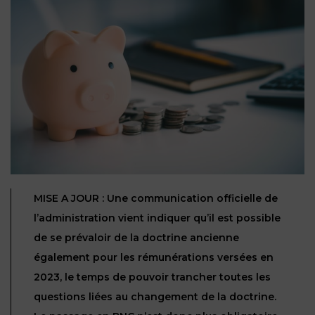
NOUS
DU
CONSOMMATION
CONNAÎTRE
TRAVAIL
AGN
AVOCATS
EQUIPE
Nos
DROIT
agences
RESPONSABILITÉ
SERVICE
DIRIGEANTE
DES
& ASSURANCE
FRANCO-
AFFAIRES
REJOIGNEZ-
TURC
Prendre
NOUS
IMMOBILIER
RESPONSABILITÉ
RDV
START-
& ASSURANCE
UPS
CONTRATS &
CONSOMMATION
RGPD
FISCALITÉ
09
MISE A JOUR : Une communication officielle de
72
/
34
DROIT
l’administration vient indiquer qu’il est possible
DONNÉES
24
IMMOBILIER
ADMINISTRATIF
72
PERSONNELLES
de se prévaloir de la doctrine ancienne
DROIT
également pour les rémunérations versées en
SUCCESSION
DROIT
DU
2023, le temps de pouvoir trancher toutes les
ER EN LIGNE
DU
TRAVAIL
questions liées au changement de la doctrine.
CALCULER
NUMÉRIQUE
VOS