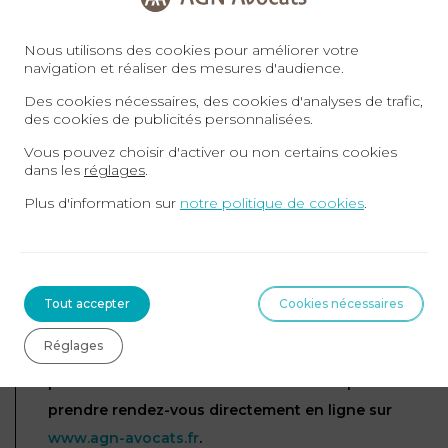
administrative concernant la rémunération des
associés des SEL constitue une révolution fiscale
Nous utilisons des cookies pour améliorer votre
navigation et réaliser des mesures d'audience.
mais également juridique. Si les activités exerçant
sous cette forme juridique sont nombreuses
Des cookies nécessaires, des cookies d'analyses de trafic,
des cookies de publicités personnalisées.
(architectes, avocats, professions médicales…), il
Vous pouvez choisir d'activer ou non certains cookies
est indispensable d’encadrer juridiquement,
dans les
réglages
.
notamment dans le pacte d’associés, les nouvelles
Plus d'information sur
notre politique de cookies
.
pratiques à venir pour prévenir les conflits qui, à
défaut, seront inévitables sur certains aspects.
Nos avocats se tiennent à votre disposition
Tout accepter
Cookies nécessaires
pour répondre à toutes vos questions et vous
Réglages
conseiller.
Nos entretiens peuvent se tenir en
présentiel ou en visio-conférence. Vous pouvez
prendre rendez-vous directement en ligne sur
www.agn-avocats.fr
.