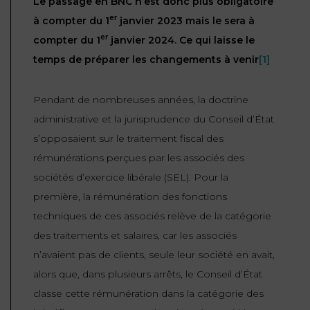
Le passage en BNC n’est donc plus obligatoire
ET
DROITS
DROIT
er
à compter du 1
janvier 2023 mais le sera à
PROPRIÉTÉ
ADMINISTRATIF
er
compter du 1
janvier 2024. Ce qui laisse le
INTELLECTUELLE
INDEMNITÉ DE
temps de préparer les changements à venir
[1]
LICENCIEMENT
DISTRIBUTION
Pendant de nombreuses années, la doctrine
ENTREPRISES
PENSION
administrative et la jurisprudence du Conseil d’État
EN
ALIMENTAIRE
s’opposaient sur le traitement fiscal des
DIFFICULTÉ
rémunérations perçues par les associés des
PERSONNES
PRESTATION
sociétés d’exercice libérale (SEL). Pour la
COMPENSATOIRE
PUBLIQUES
première, la rémunération des fonctions
techniques de ces associés relève de la catégorie
AGN
PRÉJUDICE
des traitements et salaires, car les associés
HAUSSMANN
CORPOREL
n’avaient pas de clients, seule leur société en avait,
DROIT
alors que, dans plusieurs arrêts, le Conseil d’État
DU
classe cette rémunération dans la catégorie des
TOURISME