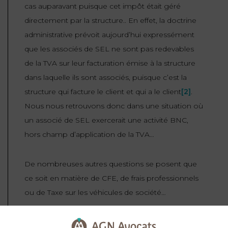
cas auparavant puisque cet impôt était géré
directement par la structure.. En effet, la doctrine
administrative prévoit aujourd’hui expressément
que les associés de SEL ne sont pas redevables
de la TVA sur leur facturation émise à la structure
dans laquelle ils sont associés, puisque c’est la
structure qui facture le client et qui a le client
[2]
.
Nous nous retrouvons donc dans une situation où
un associé de SEL exercerait une activité BNC,
hors champ d’application de la TVA…
De nombreuses autres questions se posent que
ce soit en matière de CFE, de frais professionnels
ou de Taxe sur les véhicules de société…
Quoi qu’il en soit, le revirement de la doctrine